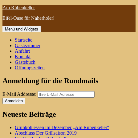
Zum
Am Rübenkeller
Inhalt
Eifel-Oase für Naherholer!
springen
Menü und Widgets
Startseite
Gästezimmer
Anfahrt
Kontakt
Gästebuch
Öffnungszeiten
Anmeldung für die Rundmails
E-Mail Addresse:
Neueste Beiträge
Grünkohlessen im Dezember „Am Rübenkeller“
Abschluss Der Grillsaison 2019