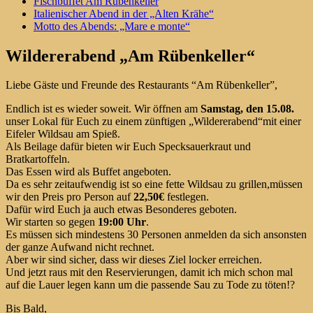
Fischbuffet Am Rübenkeller
Italienischer Abend in der „Alten Krähe“
Motto des Abends: „Mare e monte“
Wildererabend „Am Rübenkeller“
Liebe Gäste und Freunde des Restaurants “Am Rübenkeller”,
Endlich ist es wieder soweit. Wir öffnen am
Samstag, den 15.08.
unser Lokal für Euch zu einem zünftigen „Wildererabend“mit einer
Eifeler Wildsau am Spieß.
Als Beilage dafür bieten wir Euch Specksauerkraut und
Bratkartoffeln.
Das Essen wird als Buffet angeboten.
Da es sehr zeitaufwendig ist so eine fette Wildsau zu grillen,müssen
wir den Preis pro Person auf
22,50€
festlegen.
Dafür wird Euch ja auch etwas Besonderes geboten.
Wir starten so gegen
19:00 Uhr
.
Es müssen sich mindestens 30 Personen anmelden da sich ansonsten
der ganze Aufwand nicht rechnet.
Aber wir sind sicher, dass wir dieses Ziel locker erreichen.
Und jetzt raus mit den Reservierungen, damit ich mich schon mal
auf die Lauer legen kann um die passende Sau zu Tode zu töten!?
Bis Bald,