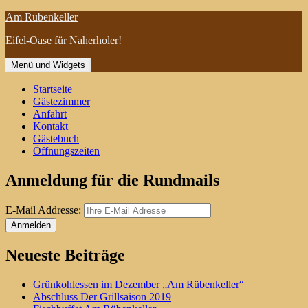
Zum
Am Rübenkeller
Inhalt
Eifel-Oase für Naherholer!
springen
Menü und Widgets
Startseite
Gästezimmer
Anfahrt
Kontakt
Gästebuch
Öffnungszeiten
Anmeldung für die Rundmails
E-Mail Addresse:
Neueste Beiträge
Grünkohlessen im Dezember „Am Rübenkeller“
Abschluss Der Grillsaison 2019