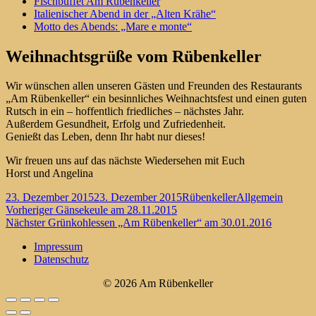
Fischbuffet Am Rübenkeller
Italienischer Abend in der „Alten Krähe“
Motto des Abends: „Mare e monte“
Weihnachtsgrüße vom Rübenkeller
Wir wünschen allen unseren Gästen und Freunden des Restaurants
„Am Rübenkeller“ ein besinnliches Weihnachtsfest und einen guten
Rutsch in ein – hoffentlich friedliches – nächstes Jahr.
Außerdem Gesundheit, Erfolg und Zufriedenheit.
Genießt das Leben, denn Ihr habt nur dieses!
Wir freuen uns auf das nächste Wiedersehen mit Euch
Horst und Angelina
Veröffentlicht
Autor
Kategorien
23. Dezember 2015
23. Dezember 2015
Rübenkeller
Allgemein
am
Beitragsnavigation
Vorheriger
Vorheriger
Gänsekeule am 28.11.2015
Nächster
Beitrag:
Nächster
Grünkohlessen „Am Rübenkeller“ am 30.01.2016
Beitrag:
Impressum
Datenschutz
© 2026 Am Rübenkeller