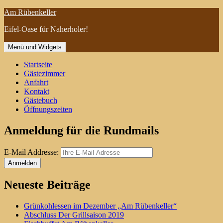
Zum
Am Rübenkeller
Inhalt
Eifel-Oase für Naherholer!
springen
Menü und Widgets
Startseite
Gästezimmer
Anfahrt
Kontakt
Gästebuch
Öffnungszeiten
Anmeldung für die Rundmails
E-Mail Addresse:
Neueste Beiträge
Grünkohlessen im Dezember „Am Rübenkeller“
Abschluss Der Grillsaison 2019