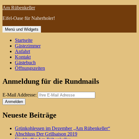
Zum
Am Rübenkeller
Inhalt
Eifel-Oase für Naherholer!
springen
Menü und Widgets
Startseite
Gästezimmer
Anfahrt
Kontakt
Gästebuch
Öffnungszeiten
Anmeldung für die Rundmails
E-Mail Addresse:
Neueste Beiträge
Grünkohlessen im Dezember „Am Rübenkeller“
Abschluss Der Grillsaison 2019