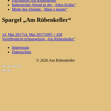
Fischbuffet Am Rübenkeller
Italienischer Abend in der „Alten Krähe“
Motto des Abends: „Mare e monte“
Spargel „Am Rübenkeller“
Veröffentlicht
Originalgröße
14. Mai 2017
14. Mai 2017
1095 × 438
am
Beitragsnavigation
Veröffentlicht in
Spargelzeit „Am Rübenkeller“
Impressum
Datenschutz
© 2026 Am Rübenkeller