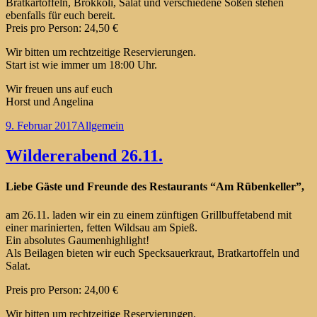
Bratkartoffeln, Brokkoli, Salat und verschiedene Soßen stehen
ebenfalls für euch bereit.
Preis pro Person: 24,50 €
Wir bitten um rechtzeitige Reservierungen.
Start ist wie immer um 18:00 Uhr.
Wir freuen uns auf euch
Horst und Angelina
Veröffentlicht
Kategorien
9. Februar 2017
Allgemein
am
Wildererabend 26.11.
Liebe Gäste und Freunde des Restaurants “Am Rübenkeller”,
am 26.11. laden wir ein zu einem zünftigen Grillbuffetabend mit
einer marinierten, fetten Wildsau am Spieß.
Ein absolutes Gaumenhighlight!
Als Beilagen bieten wir euch Specksauerkraut, Bratkartoffeln und
Salat.
Preis pro Person: 24,00 €
Wir bitten um rechtzeitige Reservierungen.