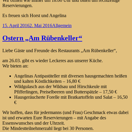
Wir öffnen wie immer um 18:00 Uhr und bitten um rechtzeitige
Reservierungen.
Es freuen sich Horst und Angelina
Veröffentlicht
Kategorien
15. April 2016
2. Mai 2016
Allgemein
am
Ostern „Am Rübenkeller“
Liebe Gäste und Freunde des Restaurants „Am Rübenkeller“,
am 26.03. gibt es wieder Leckeres aus unserer Küche.
Wir bieten an:
Angelinas Antipastiteller mit diversen hausgemachten heißen
und kalten Köstlichkeiten – 16,80 €
Wildgulasch aus der Wildsau und Hirschkeule mit
Pfifferlingen, Preiselbeeren und Butterspätzle – 17,50 €
Hausgeräucherte Forelle mit Bratkartoffeln und Salat – 16,50
€
Wir hoffen, dass für jedermanns (und Frau) Geschmack etwas dabei
ist und erwarten Eure Reservierungen – mit Angabe des
Essenswunsches und der Uhrzeit.
Die Mindestteilnehmerzahl liegt bei 30 Personen.