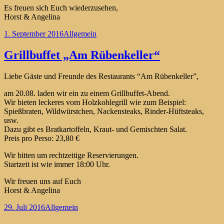
Es freuen sich Euch wiederzusehen,
Horst & Angelina
Veröffentlicht
Kategorien
1. September 2016
Allgemein
am
Grillbuffet „Am Rübenkeller“
Liebe Gäste und Freunde des Restaurants “Am Rübenkeller”,
am 20.08. laden wir ein zu einem Grillbuffet-Abend.
Wir bieten leckeres vom Holzkohlegrill wie zum Beispiel:
Spießbraten, Wildwürstchen, Nackensteaks, Rinder-Hüftsteaks,
usw.
Dazu gibt es Bratkartoffeln, Kraut- und Gemischten Salat.
Preis pro Perso: 23,80 €
Wir bitten um rechtzeitige Reservierungen.
Startzeit ist wie immer 18:00 Uhr.
Wir freuen uns auf Euch
Horst & Angelina
Veröffentlicht
Kategorien
29. Juli 2016
Allgemein
am