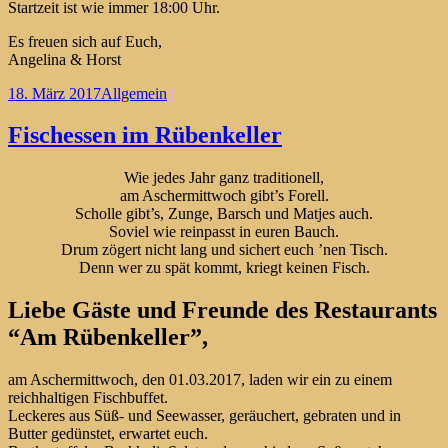
Startzeit ist wie immer 18:00 Uhr.
Es freuen sich auf Euch,
Angelina & Horst
Veröffentlicht
Kategorien
18. März 2017
Allgemein
am
Fischessen im Rübenkeller
Wie jedes Jahr ganz traditionell,
am Aschermittwoch gibt’s Forell.
Scholle gibt’s, Zunge, Barsch und Matjes auch.
Soviel wie reinpasst in euren Bauch.
Drum zögert nicht lang und sichert euch ’nen Tisch.
Denn wer zu spät kommt, kriegt keinen Fisch.
Liebe Gäste und Freunde des Restaurants
“Am Rübenkeller”,
am Aschermittwoch, den 01.03.2017, laden wir ein zu einem
reichhaltigen Fischbuffet.
Leckeres aus Süß- und Seewasser, geräuchert, gebraten und in
Butter gedünstet, erwartet euch.