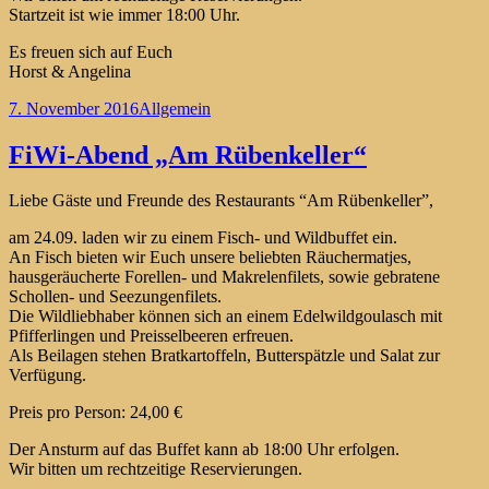
Startzeit ist wie immer 18:00 Uhr.
Es freuen sich auf Euch
Horst & Angelina
Veröffentlicht
Kategorien
7. November 2016
Allgemein
am
FiWi-Abend „Am Rübenkeller“
Liebe Gäste und Freunde des Restaurants “Am Rübenkeller”,
am 24.09. laden wir zu einem Fisch- und Wildbuffet ein.
An Fisch bieten wir Euch unsere beliebten Räuchermatjes,
hausgeräucherte Forellen- und Makrelenfilets, sowie gebratene
Schollen- und Seezungenfilets.
Die Wildliebhaber können sich an einem Edelwildgoulasch mit
Pfifferlingen und Preisselbeeren erfreuen.
Als Beilagen stehen Bratkartoffeln, Butterspätzle und Salat zur
Verfügung.
Preis pro Person: 24,00 €
Der Ansturm auf das Buffet kann ab 18:00 Uhr erfolgen.
Wir bitten um rechtzeitige Reservierungen.