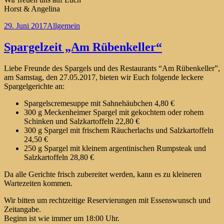
Horst & Angelina
Veröffentlicht
Kategorien
29. Juni 2017
Allgemein
am
Spargelzeit „Am Rübenkeller“
Liebe Freunde des Spargels und des Restaurants “Am Rübenkeller”,
am Samstag, den 27.05.2017, bieten wir Euch folgende leckere
Spargelgerichte an:
Spargelscremesuppe mit Sahnehäubchen 4,80 €
300 g Meckenheimer Spargel mit gekochtem oder rohem
Schinken und Salzkartoffeln 22,80 €
300 g Spargel mit frischem Räucherlachs und Salzkartoffeln
24,50 €
250 g Spargel mit kleinem argentinischen Rumpsteak und
Salzkartoffeln 28,80 €
Da alle Gerichte frisch zubereitet werden, kann es zu kleineren
Wartezeiten kommen.
Wir bitten um rechtzeitige Reservierungen mit Essenswunsch und
Zeitangabe.
Beginn ist wie immer um 18:00 Uhr.