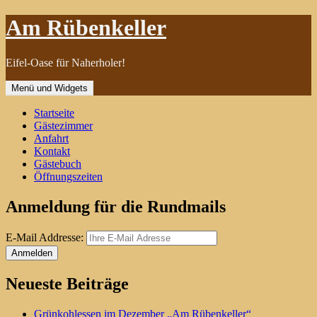
Zum
Am Rübenkeller
Inhalt
springen
Eifel-Oase für Naherholer!
Menü und Widgets
Startseite
Gästezimmer
Anfahrt
Kontakt
Gästebuch
Öffnungszeiten
Anmeldung für die Rundmails
E-Mail Addresse:
Neueste Beiträge
Grünkohlessen im Dezember „Am Rübenkeller“