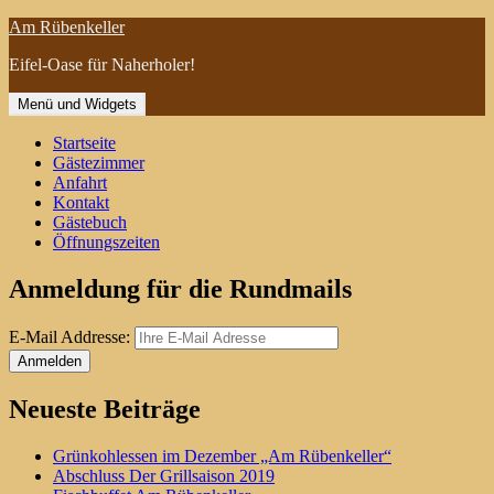
Zum
Am Rübenkeller
Inhalt
Eifel-Oase für Naherholer!
springen
Menü und Widgets
Startseite
Gästezimmer
Anfahrt
Kontakt
Gästebuch
Öffnungszeiten
Anmeldung für die Rundmails
E-Mail Addresse:
Neueste Beiträge
Grünkohlessen im Dezember „Am Rübenkeller“
Abschluss Der Grillsaison 2019