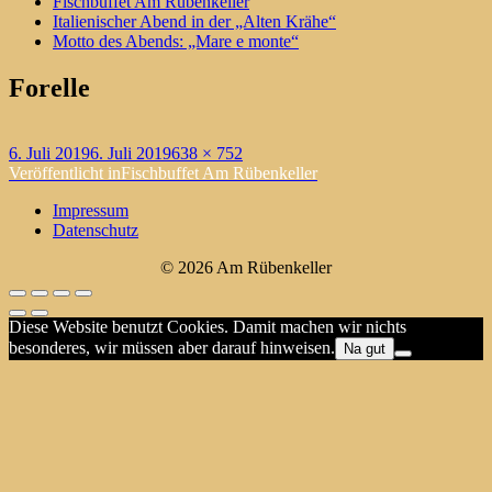
Fischbuffet Am Rübenkeller
Italienischer Abend in der „Alten Krähe“
Motto des Abends: „Mare e monte“
Forelle
Veröffentlicht
Originalgröße
6. Juli 2019
6. Juli 2019
638 × 752
am
Beitragsnavigation
Veröffentlicht in
Fischbuffet Am Rübenkeller
Impressum
Datenschutz
© 2026 Am Rübenkeller
Diese Website benutzt Cookies. Damit machen wir nichts
besonderes, wir müssen aber darauf hinweisen.
Na gut